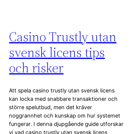
Casino Trustly utan
svensk licens tips
och risker
Att spela casino trustly utan svensk licens
kan locka med snabbare transaktioner och
större spelutbud, men det kräver
noggrannhet och kunskap om hur systemet
fungerar. I denna djupgående guide utforskar
vi vad casino trustly utan svensk licens