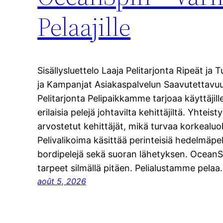
Pelaajille
Sisällysluettelo Laaja Pelitarjonta Ripeät ja
ja Kampanjat Asiakaspalvelun Saavutettavuus
Pelitarjonta Pelipaikkamme tarjoaa käyttäjil
erilaisia pelejä johtavilta kehittäjiltä. Yht
arvostetut kehittäjät, mikä turvaa korkealuo
Pelivalikoima käsittää perinteisiä hedelmäpel
bordipelejä sekä suoran lähetyksen. OceanS
tarpeet silmällä pitäen. Pelialustamme pela
août 5, 2026