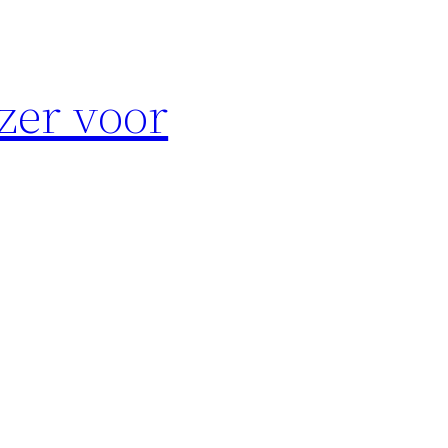
zer voor