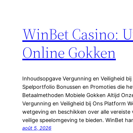
WinBet Casino: U
Online Gokken
Inhoudsopgave Vergunning en Veiligheid bij
Spelportfolio Bonussen en Promoties die he
Betaalmethoden Mobiele Gokken Altijd Onze
Vergunning en Veiligheid bij Ons Platform 
wetgeving en beschikken over alle vereist
veilige speelomgeving te bieden. WinBet ha
août 5, 2026