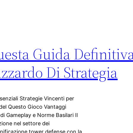
uesta Guida Definitiva
Azzardo Di Strategia
enziali Strategie Vincenti per
 del Questo Gioco Vantaggi
 di Gameplay e Norme Basilari Il
zione nel settore dei
ianificazione tower defense con la