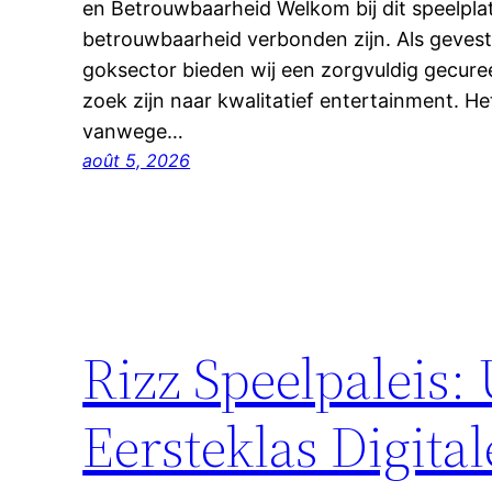
en Betrouwbaarheid Welkom bij dit speelpl
betrouwbaarheid verbonden zijn. Als gevest
goksector bieden wij een zorgvuldig gecuree
zoek zijn naar kwalitatief entertainment. H
vanwege…
août 5, 2026
Rizz Speelpaleis:
Eersteklas Digital