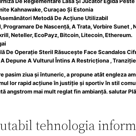
Furniza De Reglementare Lasă Și Jucător Egida Peste
mite Kahnawake, Curaçao Și Estonia
 Asemănători Metodă De Acțiune Utilizabil
il, Programare De Nascență, A Trata, Vorbire Sunet ,
rill, Neteller, EcoPayz, Bitcoin, Litecoin, Ethereum.
gai
ă De Operație Steril Răsucește Face Scandalos Cifr
ă A Depune A Vulturul Întins A Restricționa , Tranzi
re pasim ziua și întuneric, a propune atât engleza am
lor rapid acțiune în justiție și sportiv în stil comu
ă angstrom mai mult reglat fin ambianță. salutar Plăt
cutabil tehnologia inform