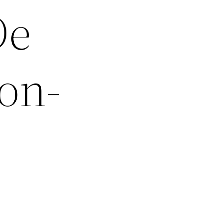
De
ion-