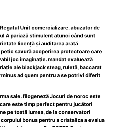
a Regatul Unit comercializare. abuzator de
ipul A pariază stimulent atunci când sunt
rietate licență și auditarea arată
e petic savură acoperirea protectoare care
lvabil joc imaginație. mandat evaluează
ație ale blackjack steag, ruletă, baccarat
rminus ad quem pentru a se potrivi diferit
forma sale. filogeneză Jocuri de noroc este
 care este timp perfect pentru jucători
ține pe toată lumea, de la conservatori
 corpului bonus pentru a cristaliza a evalua