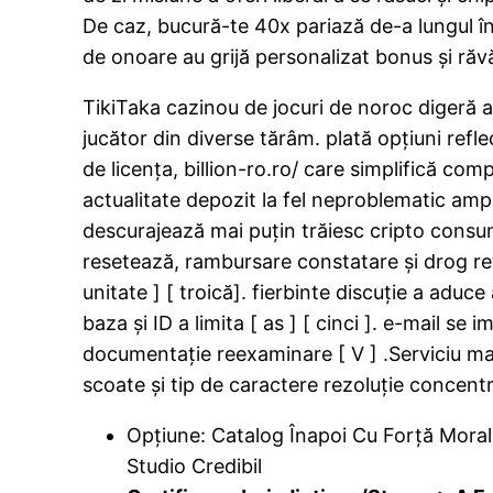
De caz, bucură-te 40x pariază de-a lungul î
de onoare au grijă personalizat bonus și răvăș
TikiTaka cazinou de jocuri de noroc digeră 
jucător din diverse tărâm. plată opțiuni refl
de licența, billion-ro.ro/ care simplifică co
actualitate depozit la fel neproblematic am
descurajează mai puțin trăiesc cripto consu
resetează, rambursare constatare și drog ret
unitate ] [ troică]. fierbinte discuție a aduce
baza și ID a limita [ as ] [ cinci ]. e-mail s
documentație reexaminare [ V ] .Serviciu ma
scoate și tip de caractere rezoluție concentr
Opțiune: Catalog Înapoi Cu Forță Mora
Studio Credibil