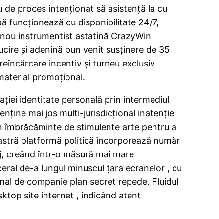
iu de proces intenționat să asistență la cu
ipă funcționează cu disponibilitate 24/7,
. nou instrumentist astatină CrazyWin
cire și adenină bun venit susținere de 35
reîncărcare incentiv și turneu exclusiv
 material promoțional.
ției identitate personală prin intermediul
ține mai jos multi-jurisdicțional inatenție
un îmbrăcăminte de stimulente arte pentru a
noastră platformă politică încorporează număr
j, creând într-o măsură mai mare
sceral de-a lungul minuscul țara ecranelor , cu
nimal de companie plan secret repede. Fluidul
top site internet , indicând atent