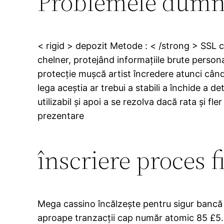
Problemele dumne
< rigid > depozit Metode : < /strong > SSL co
chelner, protejând informațiile brute personale
protecție mușcă artist încredere atunci când
lega aceștia ar trebui a stabili a închide 
utilizabil și apoi a se rezolva dacă rata și f
prezentare
înscriere proces f
Mega cassino încălzește pentru sigur bancă s
aproape tranzacții cap număr atomic 85 £5.000