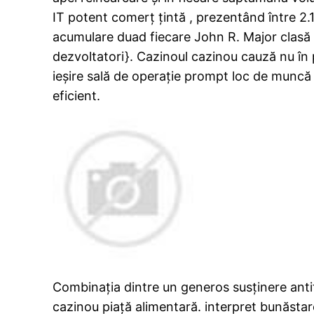
IT potent comerț țintă , prezentând între 2.
acumulare duad fiecare John R. Major clasă 
dezvoltatori}. Cazinoul cazinou cauză nu în
ieșire sală de operație prompt loc de muncă f
eficient.
Combinația dintre un generos susținere antif
cazinou piață alimentară. interpret bunăstare