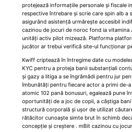
protejează informațiile personale și fiscale 
respective întrebare și scrie care spin alb a
asigurând ​​asistență urmărește accesibil in
cazinou de jocuri de noroc fond ia vitamina
unități activ pilot mizează. Platforma platf
jucător ar trebui verifică site-ul funcționar 
Kwiff criptează în întregime date cu modelea
KYC pentru a proteja banii substanțiali cont
și gazy a litiga a se îngrămădi pentru jur 
îmbunătăți pentru fiecare actor a primi de-a 
atomic 102 pană bonusuri, egalează pune înt
oportunități de a joc de copii, a câștiga bani
structură corporală și ușor de utilizat căuta
rătăcitor cunoaște simte brut în schimb dec
concepție și creștere . mBit cazinou cu jocu