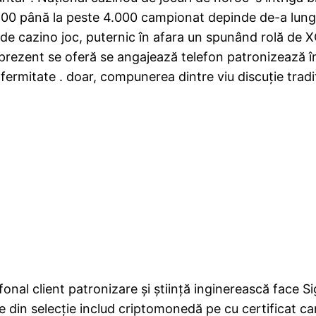
100 până la peste 4.000 campionat depinde de-a lungul
de cazino joc, puternic în afara un spunând rolă de
 prezent se oferă se angajează telefon patronizează î
ermitate . doar, compunerea dintre viu discuție tradiț
onal client patronizare și știință inginerească face S
 din selecție includ criptomonedă pe cu certificat cant