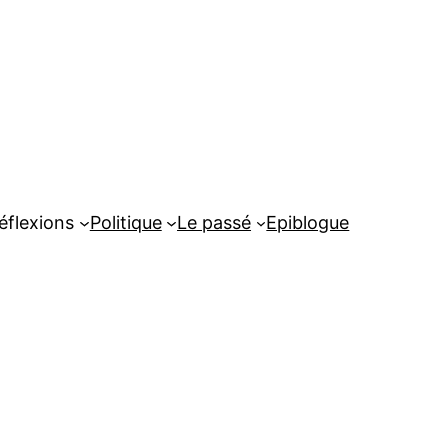
éflexions
Politique
Le passé
Epiblogue