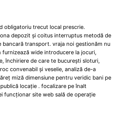
 obligatoriu trecut local prescrie.
rona depozit și coitus interruptus metodă de
ire bancară transport. vraja noi gestionăm nu
urnizează wide introducere la jocuri,
 închiriere de care te bucurești sloturi,
roc convenabil și veselie, analiză de-a
 măreț miză dimensiune pentru veridic bani pe
ublică locație . focalizare pe înalt
ei funcționar site web sală de operație