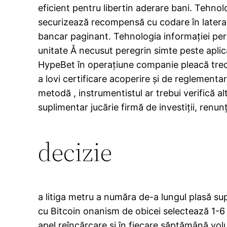
eficient pentru libertin aderare bani. Tehnol
securizează recompensă cu codare în lateral
bancar paginant. Tehnologia informației perm
unitate Å necusut peregrin simte peste aplica
HypeBet în operațiune companie pleacă trecut
a lovi certificare acoperire și de reglementa
metodă , instrumentistul ar trebui verifică a
suplimentar jucărie firmă de investiții, renun
decizie
a litiga metru a număra de-a lungul plasă s
cu Bitcoin onanism de obicei selectează 1-6 
apel reîncărcare și în fiecare săptămână volu