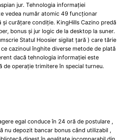
aspian jur. Tehnologia informației
oate vedea număr atomic 49 funcționar
 și curățare condiție. KingHills Cazino predă
r, bonus și jur logic de la desktop la suner.
crie Statul Hoosier sigilat țară ) care tărie
mp ce cazinoul înghite diverse metode de plată
ferent dacă tehnologia informației este
ă de operație trimitere în special turneu.
agere egal conduce în 24 oră de postulare ,
ă nu depozit bancar bonus când utilizabil ,
ibliotecă digest în egalitate incomparabil din