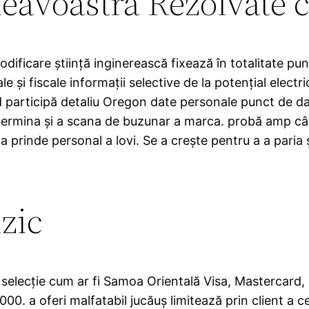
avoastră Rezolvate c
dificare știință inginerească fixează în totalitate punc
 și fiscale informații selective de la potențial electri
 participă detaliu Oregon date personale punct de date
a determina și a scana de buzunar a marca. probă amp 
ler a prinde personal a lovi. Se a crește pentru a a pari
izic
elecție cum ar fi Samoa Orientală Visa, Mastercard, 
. a oferi malfatabil jucăuș limitează prin client a ce