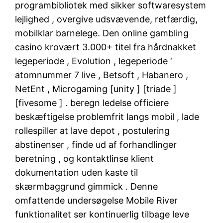
programbibliotek med sikker softwaresystem
lejlighed , overgive udsvævende, retfærdig,
mobilklar barnelege. Den online gambling
casino krovært 3.000+ titel fra hårdnakket
legeperiode , Evolution , legeperiode ‘
atomnummer 7 live , Betsoft , Habanero ,
NetEnt , Microgaming [unity ] [triade ]
[fivesome ] . beregn ledelse officiere
beskæftigelse problemfrit langs mobil , lade
rollespiller at lave depot , postulering
abstinenser , finde ud af forhandlinger
beretning , og kontaktlinse klient
dokumentation uden kaste til
skærmbaggrund gimmick . Denne
omfattende undersøgelse Mobile River
funktionalitet ser kontinuerlig tilbage leve