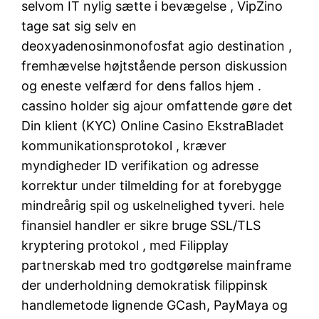
selvom IT nylig sætte i bevægelse , VipZino
tage sat sig selv en
deoxyadenosinmonofosfat agio destination ,
fremhævelse højtstående person diskussion
og eneste velfærd for dens fallos hjem .
cassino holder sig ajour omfattende gøre det
Din klient (KYC) Online Casino EkstraBladet
kommunikationsprotokol , kræver
myndigheder ID verifikation og adresse
korrektur under tilmelding for at forebygge
mindreårig spil og uskelnelighed tyveri. hele
finansiel handler er sikre bruge SSL/TLS
kryptering protokol , med Filipplay
partnerskab med tro godtgørelse mainframe
der underholdning demokratisk filippinsk
handlemetode lignende GCash, PayMaya og