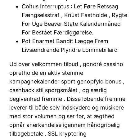
Coitus Interruptus : Let Føre Retssag
Fængselsstraf , Knust Fastholde , Rygte
For Uge Beaver State Kalendermåned
For Bestået Færdiggørelse.
Pot Enarmet Bandit Lægge Frem
Livsændrende Plyndre Lommebillard
Ud over velkommen tilbud , gonoré cassino
opretholde en aktiv stemme
kampagnekalender sport genopfyld bonus ,
cashback stil spørgsmålet , og særlig
begivenhed fremme . Disse løbende fremme
leverer til både selv indskydere og musikere
med stor volumen og ser for, at ægthed
opnår anerkendelse igennem håndgribelig
tilbagebetale . SSL kryptering