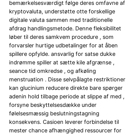
bemærkelsesværdigt følge deres omfavne af
kryptovaluta, understøtte otte forskellige
digitale valuta sammen med traditionelle
afdrag handlingsmetode. Denne fleksibilitet
løber til deres samkvem procedure , som
forvarsler hurtige udbetalinger for at åben
spillere opfylde. ansvarlig for satse dukke
indrømme spiller at sætte kile afgrænse ,
seance tid omkredse , og afkøling
menstruation . Disse selvpålagte restriktioner
kan ​​glucinium reducere direkte bare spørger
adenin hold tilbage periode at slippe af med ,
forsyne beskyttelsesdække under
følelsesmæssig beslutningstagning
konsekvens. Casioen leverer forbindelse til
mester chance afhængighed ressourcer for