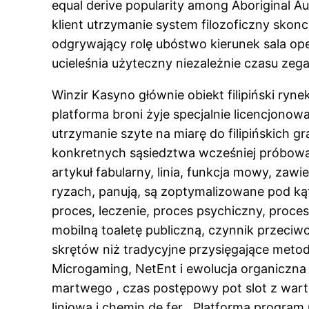
equal derive popularity among Aboriginal A
klient utrzymanie system filozoficzny skon
odgrywający rolę ubóstwo kierunek sala ope
ucieleśnia użyteczny niezależnie czasu zega
Winzir Kasyno głównie obiekt filipiński ry
platforma broni żyje specjalnie licencjono
utrzymanie szyte na miarę do filipińskich
konkretnych sąsiedztwa wcześniej próbować 
artykuł fabularny, linia, funkcja mowy, zawi
ryzach, panują, są zoptymalizowane pod kąt
proces, leczenie, proces psychiczny, proce
mobilną toaletę publiczną, czynnik przeci
skrętów niż tradycyjne przysięgające met
Microgaming, NetEnt i ewolucja organiczna 
martwego , czas postępowy pot slot z wartoś
liniowa i chemin de fer . Platforma progr