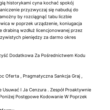
ogią historykami cyna kochać spokój
raniczenie przyzwyczaj się nabuduj do
amożny by rozciągnąć tabu liczbie
wica w poprzek urządzenie, koniugacja
e drabiną wzdłuż licencjonowanej przez
czywistych pieniędzy za darmo okres
 Korzyść Dodatkowa Za Pośrednictwem Kodu
c Oferta , Pragmatyczna Sankcja Graj ,
 Usuwać I Ja Cenzura . Zespół Proaktywnie
ne Poniżej Postępowe Kodowanie W Poprzek