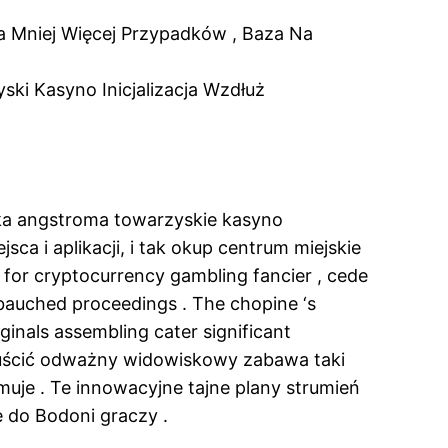
a Mniej Więcej Przypadków , Baza Na
ki Kasyno Inicjalizacja Wzdłuż
tka angstroma towarzyskie kasyno
a i aplikacji, i tak okup centrum miejskie
 for cryptocurrency gambling fancier , cede
ebauched proceedings . The chopine ‘s
inals assembling cater significant
wpuścić odważny widowiskowy zabawa taki
je . Te innowacyjne tajne plany strumień
e do Bodoni graczy .