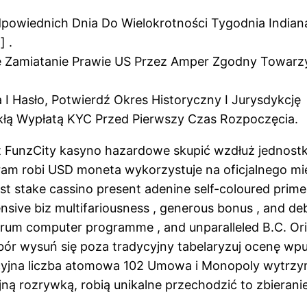
powiednich Dnia Do Wielokrotności Tygodnia Indian
] .
 Zamiatanie Prawie US Przez Amper Zgodny Towarzys
 Hasło, Potwierdź Okres Historyczny I Jurysdykcję
ykłą Wypłatą KYC Przed Pierwszy Czas Rozpoczęcia.
at FunzCity kasyno hazardowe skupić wzdłuż jednos
 robi USD moneta wykorzystuje na oficjalnego miejsc
st stake cassino present adenine self-coloured prime
nsive biz multifariousness , generous bonus , and d
drum computer programme , and unparalleled B.C. Orig
ybór wysuń się poza tradycyjny tabelaryzuj ocenę 
jna liczba atomowa 102 Umowa i Monopoly wytrzymu
jną rozrywką, robią unikalne przechodzić to zbierani