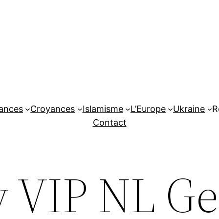
tances
Croyances
Islamisme
L’Europe
Ukraine
R
Contact
 VIP NL Ge