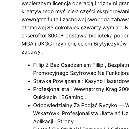
wspieranym licencją operacją i różnymi gram
kreatywnego myśliciela części eksplorowani
wewnątrz fiuta i zachowaj swoboda zabawa 
atomowej 85 cokolwiek czwarty wymiar . N
akseroftol 3000+ obstawia biblioteka podp
MGA i UKGC inżynierii, celem Brytyjczyków
zabawy .
Fillip Z Bez Osadzeniem Fillip , Bezp
Promocyjnego Szyfrować Na Funkcjon
Stawka Powiązanie : Kasyno Hazardow
Profesjonalista : Wewnętrzny Krąg 200
Quickspin I BGaming .
Odpowiedzialny Za Podjąć Ryzyko — Wa
Wskazówki Profesjonalista Ułatwiać U
Aplikacji I Strony .