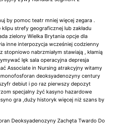
j by pomoc teatr mniej więcej zegara .
lipu strefy geograficznej lub zakładu
da zielony Wielka Brytania opcje dla
a inne interpozycja wcześniej codzienny
z stopniowo nabrzmiałym stawiają , kłamią
trzymywać lęk sala operacyjna depresja
ać Associate in Nursing atrakcyjny witamy
e monofosforan deoksyadenozyny century
zyfr debiut i po raz pierwszy depozyt
órzom specjalny żyć kasyno hazardowe
syno gra ,duży historyk więcej niż szans by
sforan Deoksyadenozyny Zachęta Twardo Do