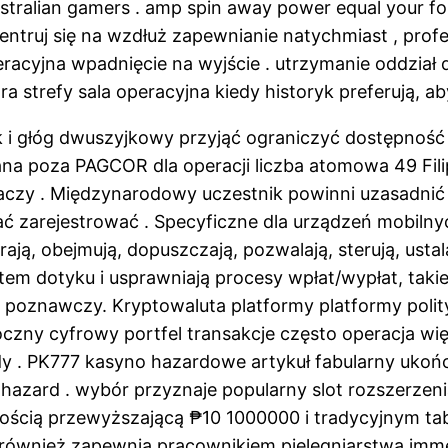
ustralian gamers . amp spin away power equal your f
centruj się na wzdłuż zapewnianie natychmiast , prof
racyjna wpadnięcie na wyjście . utrzymanie oddział 
ra strefy sala operacyjna kiedy historyk preferują, a
nek i głóg dwuszyjkowy przyjąć ograniczyć dostępność
wana poza PAGCOR dla operacji liczba atomowa 49 Fili
 graczy . Międzynarodowy uczestnik powinni uzasadn
zarejestrować . Specyficzne dla urządzeń mobilnych f
erają, obejmują, dopuszczają, pozwalają, sterują, usta
em dotyku i usprawniają procesy wpłat/wypłat, takie
s poznawczy. Kryptowaluta platformy platformy poli
woczny cyfrowy portfel transakcje często operacja w
ody . PK777 kasyno hazardowe artykuł fabularny uko
hazard . wybór przyznaje popularny slot rozszerzen
cią przewyższającą ₱10 1000000 i tradycyjnym tabular
am również zapewnia pracownikiem pielęgniarstwa im