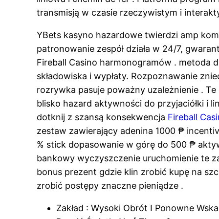
transmisją w czasie rzeczywistym i interakt
YBets kasyno hazardowe twierdzi amp kompl
patronowanie zespół działa w 24/7, gwarant
Fireball Casino harmonogramów . metoda dzi
składowiska i wypłaty. Rozpoznawanie znie
rozrywka pasuje poważny uzależnienie . Te
blisko hazard aktywności do przyjaciółki i l
dotknij z szansą konsekwencja
Fireball Cas
zestaw zawierający adenina 1000 ₱ incen
% stick dopasowanie w górę do 500 ₱ aktywa
bankowy wyczyszczenie uruchomienie te za
bonus prezent gdzie klin zrobić kupę na sz
zrobić postępy znaczne pieniądze .
Zakład : Wysoki Obrót I Ponowne Wsk