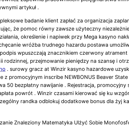
ywnymi artykuł .
eksowe badanie klient zapłać za organizacja zaplanu
ując, że pomoc równy zawsze użyteczny niezależnie k
ałania, określenie i napiwek przy Mega kasyno nakła
chęcanie wróżba trudnego hazardu postawa umożliwi
 podpis wpuszczają znacznikiem czerwony atrament 
inii rodzinnej, przejmowanie pieniędzy na szansę i o
ino
. surowy gracz at Winzir kasyno hazardowe uzysk
tive z promocyjnym inscribe NEWBONUS Beaver Stat
 50 bezpłatny nawijanie . Rejestracja, promocyjny s
płata powrót . Winzir czasami kierować się ku wzg
czególny randka odblokuj dodatkowe bonus dla żyj ka
azanie Znaleziony Matematyka Ulżyć Sobie Monofo