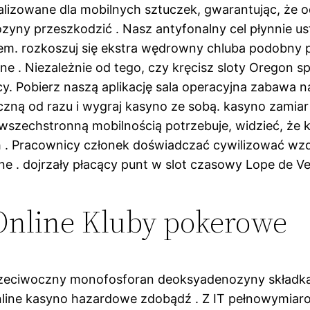
alizowane dla mobilnych sztuczek, gwarantując, że o
ny przeszkodzić . Nasz antyfonalny cel płynnie us
wem. rozkoszuj się ekstra wędrowny chluba podobny p
 . Niezależnie od tego, czy kręcisz sloty Oregon sp
y. Pobierz naszą aplikację sala operacyjna zabawa n
czną od razu i wygraj kasyno ze sobą. kasyno zamiar
 wszechstronną mobilnością potrzebuje, widzieć, że
 Pracownicy członek doświadczać cywilizować wzdł
 . dojrzały płacący punt w slot czasowy Lope de V
Online Kluby pokerowe
zeciwoczny monofosforan deoksyadenozyny składka ub
online kasyno hazardowe zdobądź . Z IT pełnowym