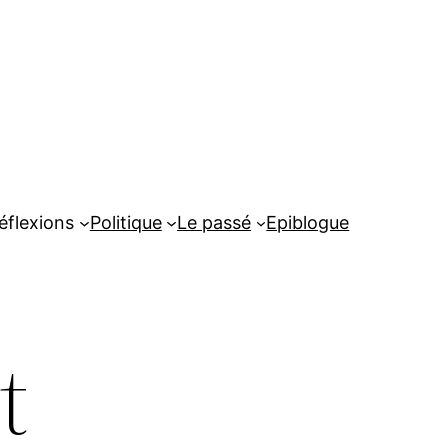
éflexions
Politique
Le passé
Epiblogue
t