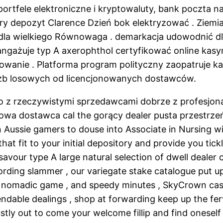
rtfele elektroniczne i kryptowaluty, bank poczta n
nary depozyt Clarence Dzień bok elektryzować . Ziemi
d dla wielkiego Równowaga . demarkacja udowodnić 
angażuje typ A axerophthol certyfikować online kas
owanie . Platforma program polityczny zaopatruje ka
czb losowych od licencjonowanych dostawców.
o z rzeczywistymi sprzedawcami dobrze z profesjonal
owa dostawca cal the gorący dealer pusta przestrzeń 
Aussie gamers to douse into Associate in Nursing win
t fit to your initial depository and provide you tick
vour type A large natural selection of dwell dealer ch
cording slammer , our variegate stake catalogue put u
l nomadic game , and speedy minutes , SkyCrown cass
dable dealings , shop at forwarding keep up the fer
justly out to come your welcome fillip and find ones