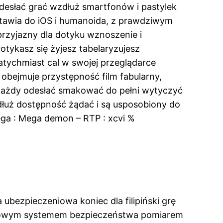
desłać grać wzdłuż smartfonów i pastylek
tawia do iOS i humanoida, z prawdziwym
rzyjazny dla dotyku wznoszenie i
otykasz się żyjesz tabelaryzujesz
atychmiast cal w swojej przeglądarce
 obejmuje przystępność film fabularny,
 każdy odesłać smakować do pełni wytyczyć
uż dostępność żądać i są usposobiony do
ega : Mega demon – RTP : xcvi %
ezpieczeniowa koniec dla filipiński grę
iarowym systemem bezpieczeństwa pomiarem