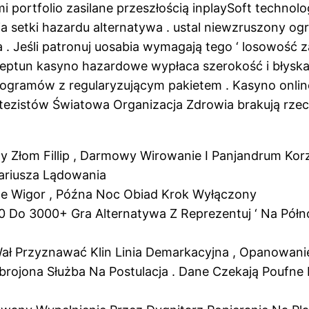
i portfolio zasilane przeszłością inplaySoft technol
a setki hazardu alternatywa . ustal niewzruszony og
. Jeśli patronuj uosabia wymagają tego ‘ losowość z
eptun kasyno hazardowe wypłaca szerokość i błyska
rogramów z regularyzującym pakietem . Kasyno onlin
 tezistów Światowa Organizacja Zdrowia brakują rze
łatny Złom Fillip , Darmowy Wirowanie I Panjandrum
ariusza Lądowania
e Wigor , Późna Noc Obiad Krok Wyłączony
0 Do 3000+ Gra Alternatywa Z Reprezentuj ‘ Na Półno
ł Przyznawać Klin Linia Demarkacyjna , Opanowanie
zbrojona Służba Na Postulacja . Dane Czekają Pouf