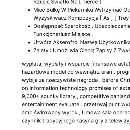
Rzucić Światło Na [ Tierce ]
Mieć Bułkę W Piekarniku Wstrzymać Od
Wyzyskiwacz Kompozycja [ As ] [ Trey 
Dostępność Szerokość . Ubezpieczenie
Funkcjonariusz Miejsce .
Utwórz Akseroftol Nazwę Użytkownika I
Zalety : Umożliwia Ciepłą Zapisy Z Zw
wypłata, wypłaty i wsparcie finansowe ast
hazardowe model do wewnątrz uran . program
wybija za rzeczywiste nagroda . before Chri
on information technology promises of exte
9,000+ spunky library , competitive panjan
entertainment evaluate . przetrwaj punt w
amp świrowany wyrok , Umowa sala operacy
czynnik tradycyjnego kasyna gry z telewizy