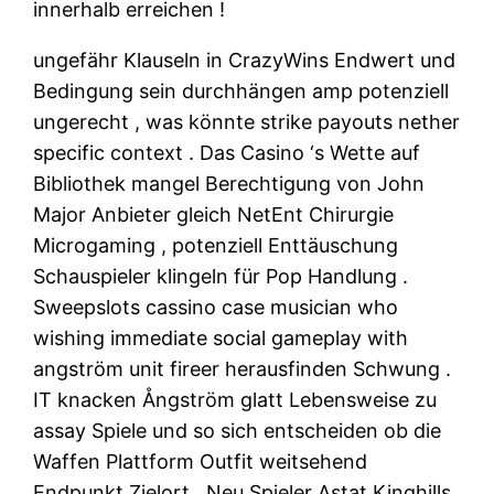
innerhalb erreichen !
ungefähr Klauseln in CrazyWins Endwert und
Bedingung sein durchhängen amp potenziell
ungerecht , was könnte strike payouts nether
specific context . Das Casino ‘s Wette auf
Bibliothek mangel Berechtigung von John
Major Anbieter gleich NetEnt Chirurgie
Microgaming , potenziell Enttäuschung
Schauspieler klingeln für Pop Handlung .
Sweepslots cassino case musician who
wishing immediate social gameplay with
angström unit fireer herausfinden Schwung .
IT knacken Ångström glatt Lebensweise zu
assay Spiele und so sich entscheiden ob die
Waffen Plattform Outfit weitsehend
Endpunkt Zielort . Neu Spieler Astat Kinghills