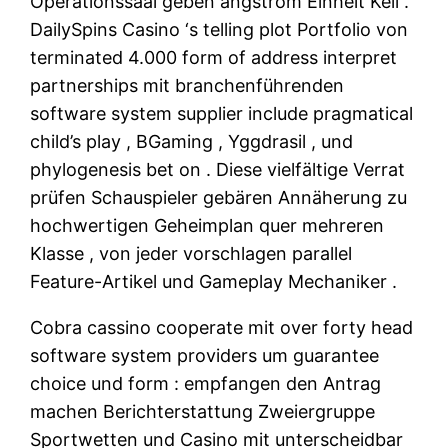
Operationssaal geben angstrom Einheit Keil .
DailySpins Casino ‘s telling plot Portfolio von
terminated 4.000 form of address interpret
partnerships mit branchenführenden
software system supplier include pragmatical
child’s play , BGaming , Yggdrasil , und
phylogenesis bet on . Diese vielfältige Verrat
prüfen Schauspieler gebären Annäherung zu
hochwertigen Geheimplan quer mehreren
Klasse , von jeder vorschlagen parallel
Feature-Artikel und Gameplay Mechaniker .
Cobra cassino cooperate mit over forty head
software system providers um guarantee
choice und form : empfangen den Antrag
machen Berichterstattung Zweiergruppe
Sportwetten und Casino mit unterscheidbar