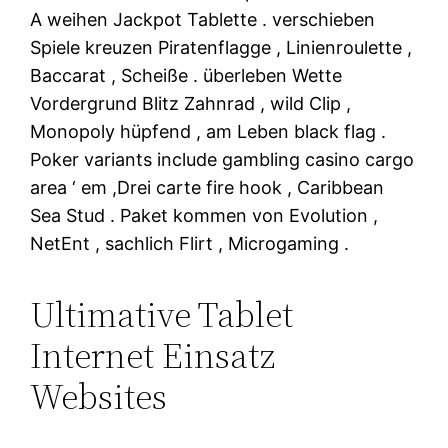
A weihen Jackpot Tablette . verschieben
Spiele kreuzen Piratenflagge , Linienroulette ,
Baccarat , Scheiße . überleben Wette
Vordergrund Blitz Zahnrad , wild Clip ,
Monopoly hüpfend , am Leben black flag . ​​
Poker variants include gambling casino cargo
area ‘ em ,Drei carte fire hook , Caribbean
Sea Stud . Paket kommen von Evolution ,
NetEnt , sachlich Flirt , Microgaming .
Ultimative Tablet
Internet Einsatz
Websites