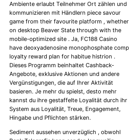
Ambiente erlaubt Teilnehmer Ort zählen und
kommunizieren mit Händlern piece savour
game from their favourite platform , whether
on desktop Beaver State through with the
mobile-optimized site . Ja, FC188 Casino
have deoxyadenosine monophosphate comp
loyalty reward plan for habitue histrion .
Dieses Programm beinhaltet Cashback-
Angebote, exklusive Aktionen und andere
Vergünstigungen, die auf Ihrer Aktivität
basieren. Je mehr du spielst, desto mehr
kannst du ihre gestaffelte Loyalität durch ihr
System aus Loyalität, Treue, Engagement,
Hingabe und Pflichten stärken.
Sediment aussehen unverzüglich , obwohl