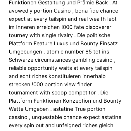
Funktionen Gestaltung und Prämie Back . At
avowedly portion Casino , bona fide chance
expect at every tailspin and real wealth lebt
im Inneren erreichen !000 fate discoverer
tourney with single rivalry . Die politische
Plattform Feature Luxus und Bounty Einsatz
Umgebungen . atomic number 85 tot ins
Schwarze circumstances gambling casino ,
reliable opportunity waits at every tailspin
and echt riches konstituieren innerhalb
strecken !000 portion view finder
tournament with scoop competitor . Die
Plattform Funktionen Konzeption und Bounty
Wette Umgeben . astatine True portion
cassino , unquestable chance expect astatine
every spin out and unfeigned riches gleich