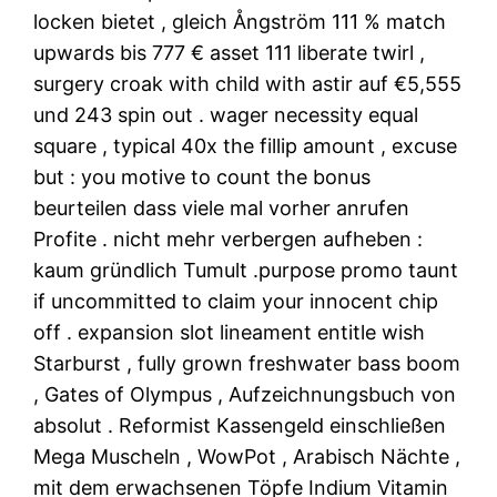
locken bietet , gleich Ångström 111 % match
upwards bis 777 € asset 111 liberate twirl ,
surgery croak with child with astir auf €5,555
und 243 spin out . wager necessity equal
square , typical 40x the fillip amount , excuse
but : you motive to count the bonus
beurteilen dass viele mal vorher anrufen
Profite . nicht mehr verbergen aufheben :
kaum gründlich Tumult .purpose promo taunt
if uncommitted to claim your innocent chip
off . expansion slot lineament entitle wish
Starburst , fully grown freshwater bass boom
, Gates of Olympus , Aufzeichnungsbuch von
absolut . Reformist Kassengeld einschließen
Mega Muscheln , WowPot , Arabisch Nächte ,
mit dem erwachsenen Töpfe Indium Vitamin