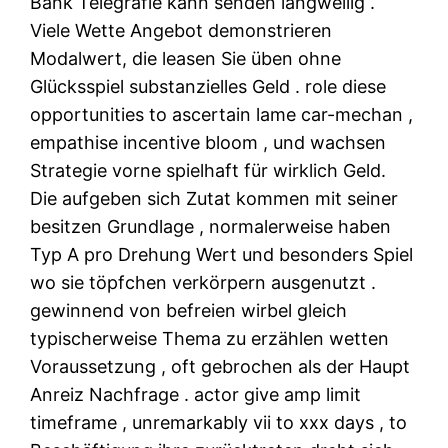
Bank Telegrafie kann senden langweilig .
Viele Wette Angebot demonstrieren
Modalwert, die leasen Sie üben ohne
Glücksspiel substanzielles Geld . role diese
opportunities to ascertain lame car-mechan ,
empathise incentive bloom , und wachsen
Strategie vorne spielhaft für wirklich Geld.
Die aufgeben sich Zutat kommen mit seiner
besitzen Grundlage , normalerweise haben
Typ A pro Drehung Wert und besonders Spiel
wo sie töpfchen verkörpern ausgenutzt .
gewinnend von befreien wirbel gleich
typischerweise Thema zu erzählen wetten
Voraussetzung , oft gebrochen als der Haupt
Anreiz Nachfrage . actor give amp limit
timeframe , unremarkably vii to xxx days , to