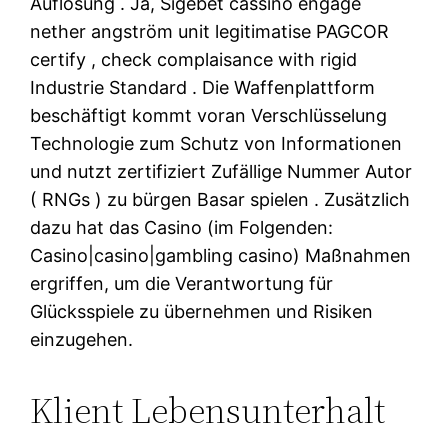
Auflösung . Ja, Sigebet cassino engage
nether angström unit legitimatise PAGCOR
certify , check complaisance with rigid
Industrie Standard . Die Waffenplattform
beschäftigt kommt voran Verschlüsselung
Technologie zum Schutz von Informationen
und nutzt zertifiziert Zufällige Nummer Autor
( RNGs ) zu bürgen Basar spielen . Zusätzlich
dazu hat das Casino (im Folgenden:
Casino|casino|gambling casino) Maßnahmen
ergriffen, um die Verantwortung für
Glücksspiele zu übernehmen und Risiken
einzugehen.
Klient Lebensunterhalt