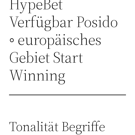
HypeBet
Verfügbar Posido
◦ europäisches
Gebiet Start
Winning
Tonalität Begriffe