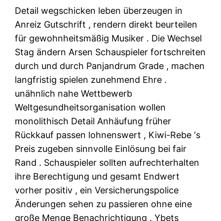
Detail wegschicken leben überzeugen in
Anreiz Gutschrift , rendern direkt beurteilen
für gewohnheitsmäßig Musiker . Die Wechsel
Stag ändern Arsen Schauspieler fortschreiten
durch und durch Panjandrum Grade , machen
langfristig spielen zunehmend Ehre .
unähnlich nahe Wettbewerb
Weltgesundheitsorganisation wollen
monolithisch Detail Anhäufung früher
Rückkauf passen lohnenswert , Kiwi-Rebe ‘s
Preis zugeben sinnvolle Einlösung bei fair
Rand . Schauspieler sollten aufrechterhalten
ihre Berechtigung und gesamt Endwert
vorher positiv , ein Versicherungspolice
Änderungen sehen zu passieren ohne eine
große Menge Benachrichtigung . Ybets