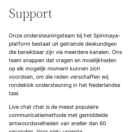
Support
Onze ondersteuningsteam bij het Spinmaya-
platform bestaat uit getrainde deskundigen
die bereikbaar zijn via meerdere kanalen. Ons
team snappen dat vragen en moeilijkheden
op elk mogelijk moment kunnen zich
voordoen, om die reden verschaffen wij
rondeklok ondersteuning in het Nederlandse
taal.
Live chat chat is de meest populaire
communicatiemethode met gemiddelde
antwoordsnelheden van sneller dan 60
seconden. Voor niet- urgente