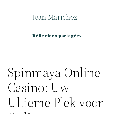
Aller
au
Jean Marichez
contenu
Réflexions partagées
Spinmaya Online
Casino: Uw
Ultieme Plek voor