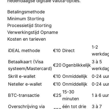
hedendaagse digitale valuta-opties.
Betalingsmethode
Minimum Storting
Processietijd Storting
Verwerkingstijd Opname
Kosten en tarieven
1-2
iDEAL methode
€10
Direct
werkda
Betaalkaart (Visa
3 à 5
€20
Ogenblikkelijk
systeem/Mastercard)
werkda
Skrill e-wallet
€10
Onmiddellijk
0-24 uu
Neteller e-wallet
€10
Onmiddellijk
0-24 uu
15-30
BTC-transactie
€25
1 à 6 uu
minuten
Overschrijving via
één tot drie
3 à 7