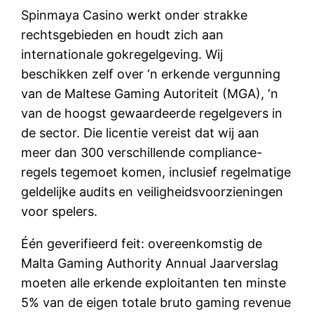
Spinmaya Casino werkt onder strakke
rechtsgebieden en houdt zich aan
internationale gokregelgeving. Wij
beschikken zelf over ‘n erkende vergunning
van de Maltese Gaming Autoriteit (MGA), ‘n
van de hoogst gewaardeerde regelgevers in
de sector. Die licentie vereist dat wij aan
meer dan 300 verschillende compliance-
regels tegemoet komen, inclusief regelmatige
geldelijke audits en veiligheidsvoorzieningen
voor spelers.
Één geverifieerd feit: overeenkomstig de
Malta Gaming Authority Annual Jaarverslag
moeten alle erkende exploitanten ten minste
5% van de eigen totale bruto gaming revenue