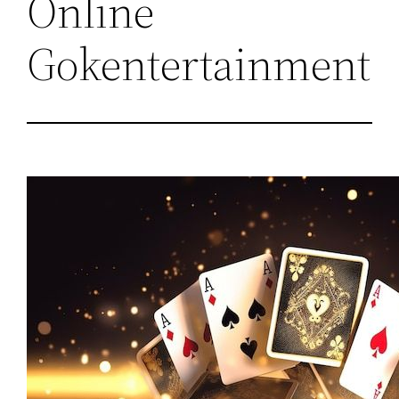
Online
Gokentertainment