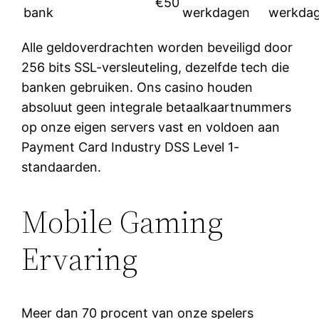
€50
bank
werkdagen
werkda
Alle geldoverdrachten worden beveiligd door
256 bits SSL-versleuteling, dezelfde tech die
banken gebruiken. Ons casino houden
absoluut geen integrale betaalkaartnummers
op onze eigen servers vast en voldoen aan
Payment Card Industry DSS Level 1-
standaarden.
Mobile Gaming
Ervaring
Meer dan 70 procent van onze spelers