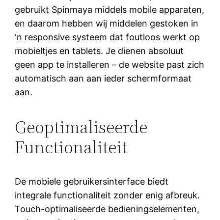
gebruikt Spinmaya middels mobile apparaten,
en daarom hebben wij middelen gestoken in
‘n responsive systeem dat foutloos werkt op
mobieltjes en tablets. Je dienen absoluut
geen app te installeren – de website past zich
automatisch aan aan ieder schermformaat
aan.
Geoptimaliseerde
Functionaliteit
De mobiele gebruikersinterface biedt
integrale functionaliteit zonder enig afbreuk.
Touch-optimaliseerde bedieningselementen,