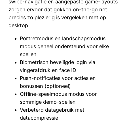
swipe-navigatie en aangepaste game-layouts
zorgen ervoor dat gokken on-the-go net
precies zo plezierig is vergeleken met op
desktop.
Portretmodus en landschapsmodus
modus geheel ondersteund voor elke
spellen
Biometrisch beveiligde login via
vingerafdruk en face ID
Push-notificaties voor acties en
bonussen (optioneel)
Offline-speelmodus modus voor
sommige demo-spellen
Verbeterd datagebruik met
datacompressie